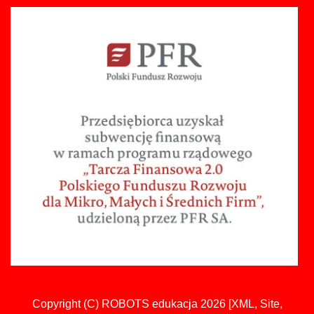
Copyright (C)
ROBOTS edukacja
2026 [
XML
,
Site
,