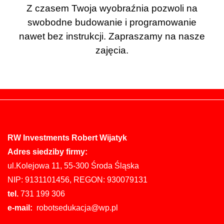
Z czasem Twoja wyobraźnia pozwoli na
swobodne budowanie i programowanie
nawet bez instrukcji. Zapraszamy na nasze
zajęcia.
RW Investments Robert Wijatyk
Adres siedziby firmy:
ul.Kolejowa 11, 55-300 Środa Śląska
NIP: 9131101456, REGON: 930079131
tel.
731 199 306
e-mail:
robotsedukacja@wp.pl